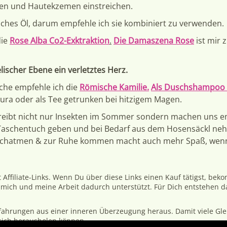
den und Hautekzemen einstreichen.
risches Öl, darum empfehle ich sie kombiniert zu verwenden.
die
Rose Alba Co2-Exktraktion
.
Die Damaszena Rose
ist mir 
lischer Ebene ein verletztes Herz.
che empfehle ich die
Römische Kamilie.
Als Duschshampoo f
ura oder als Tee getrunken bei hitzigem Magen.
reibt nicht nur Insekten im Sommer sondern machen uns em
n Taschentuch geben und bei Bedarf aus dem Hosensäckl neh
chatmen & zur Ruhe kommen macht auch mehr Spaß, wenns
t Affiliate-Links. Wenn Du über diese Links einen Kauf tätigst, beko
mich und meine Arbeit dadurch unterstützt. Für Dich entstehen da
rfahrungen aus einer inneren Überzeugung heraus. Damit viele Gl
sich herausholen können.