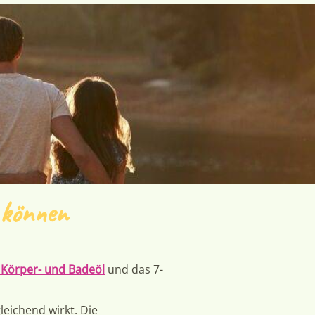
 können
Körper- und Badeöl
und das 7-
leichend wirkt. Die