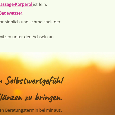
assage-Körperöl
ist fein.
 Badewasser
.
ehr sinnlich und schmeichelt der
chwitzen unter den Achseln an
n Selbstwertgefühl
länzen zu bringen.
en Beratungstermin bei mir aus.