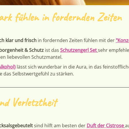
rk fühlen in fordernden Zeiten
h klar und frisch
in fordernden Zeiten fühlen mit der
"Konz
eborgenheit & Schutz
ist das
Schutzengerl Set
sehr empfehl
nen liebevollen Schutzmantel.
lkohol)
lässt sich wunderbar in die Aura, in das feinstofflic
e das Selbstwertgefühl zu stärken.
nd Verletztheit
icksalsgebeutelt
sind hilft am besten der
Duft der Cistrose
a