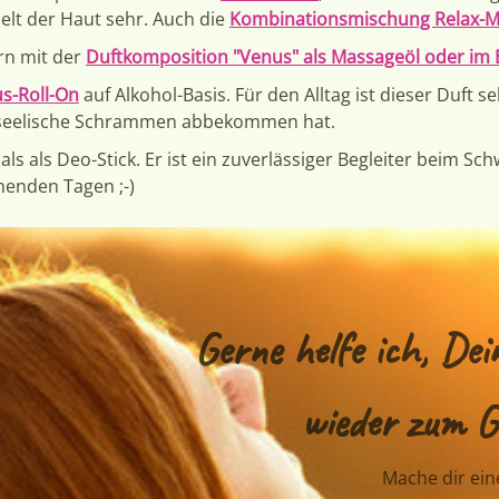
lt der Haut sehr. Auch die
Kombinationsmischung Relax-M
rn mit der
Duftkomposition "Venus" als Massageöl oder im
s-Roll-On
auf Alkohol-Basis. Für den Alltag ist dieser Duft s
ar seelische Schrammen abbekommen hat.
als als Deo-Stick. Er ist ein zuverlässiger Begleiter beim S
henden Tagen ;-)
Gerne helfe ich,
Dei
wieder zum G
Mache dir ein