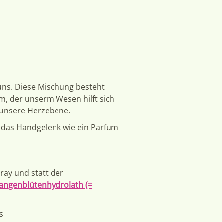
 uns. Diese Mischung besteht
um, der unserm Wesen hilft sich
t unsere Herzebene.
f das Handgelenk wie ein Parfum
pray und statt der
angenblütenhydrolath (=
s