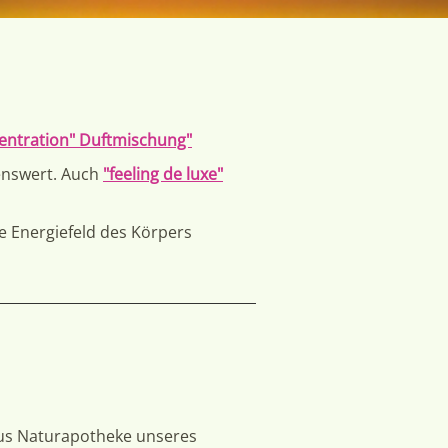
entration" Duftmischung"
enswert. Auch
"feeling de luxe"
he Energiefeld des Körpers
us Naturapotheke unseres