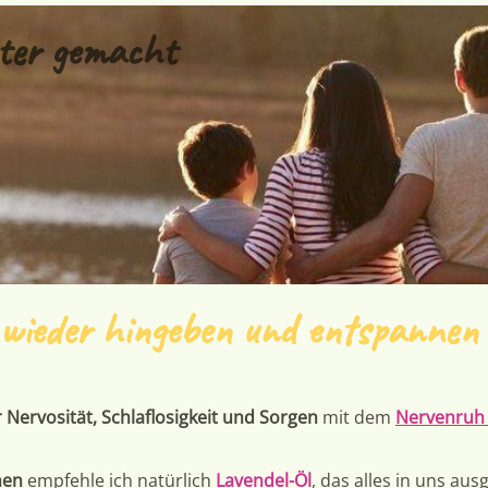
ter gemacht
h wieder hingeben und entspannen
 Nervosität, Schlaflosigkeit und Sorgen
mit dem
Nervenruh 
nen
empfehle ich natürlich
Lavendel-Öl
,
das alles in uns ausg