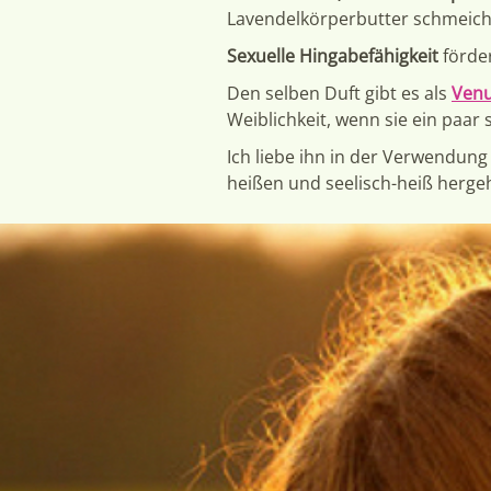
Lavendelkörperbutter schmeiche
Sexuelle Hingabefähigkeit
förde
Den selben Duft gibt es als
Venu
Weiblichkeit, wenn sie ein pa
Ich liebe ihn in der Verwendung 
heißen und seelisch-heiß herge